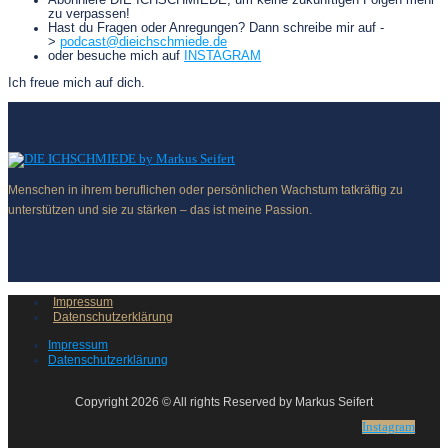
Abonniere DIE ICHSCHMIEDE, um keine zukünftigen Folgen mehr
zu verpassen!
Hast du Fragen oder Anregungen? Dann schreibe mir auf -
>
podcast@dieichschmiede.de
oder besuche mich auf
INSTAGRAM
Ich freue mich auf dich.
Menschen in ihrem beruflichen oder persönlichen Wachstum tatkräftig zu
unterstützen und sie zu stärken – das ist meine Passion.
Impressum
Datenschutzerklärung
Impressum
Datenschutzerklärung
Copyright 2026 © All rights Reserved by Markus Seifert
Instagram