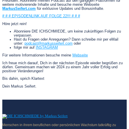
Freunden. Abonniere meinen Podcast auf den gängigen Plattformen für
weitere motivierende Inhalte und besuche meine Webseite
MarkusSeifert.com
für exklusive Updates und Bonusinhalte.
# # # EPISODENLINK AUF FOLGE 22!!! # # #
Höre jetzt rein!
Abonniere DIE ICHSCHMIEDE, um keine zukünftigen Folgen zu
verpassen.
Hast du Fragen oder Anregungen? Dann schreibe mir per eMail
unter:
podcast@markusseifert.com
oder
folge mir auf
INSTAGRAM
Für weitere Informationen besuche meine
Webseite
Ich freue mich darauf, Dich in der nächsten Episode wieder begrüßen zu
dürfen. Gemeinsam machen wir 2024 zu einem Jahr voller Erfolg und
positiver Veränderungen!
Bis dahin, sprich Klartext
Dein Markus Seifert.
Menschen in ihrem beruflichen oder persönlichen Wachstum tatkräftig zu