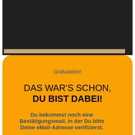
Gratulation!
DAS WAR'S SCHON,
DU BIST DABEI!
Du bekommst noch eine
Bestätigungsmail, in der Du bitte
Deine eMail-Adresse verifizierst.