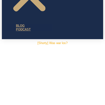
BLOG
PODCAST
[Shorty] Was war los?