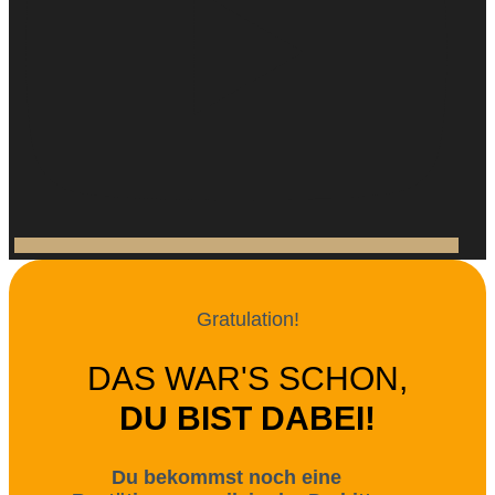
Gratulation!
DAS WAR'S SCHON,
DU BIST DABEI!
Du bekommst noch eine