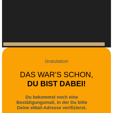
Gratulation!
DAS WAR'S SCHON,
DU BIST DABEI!
Du bekommst noch eine
Bestätigungsmail, in der Du bitte
Deine eMail-Adresse verifizierst.