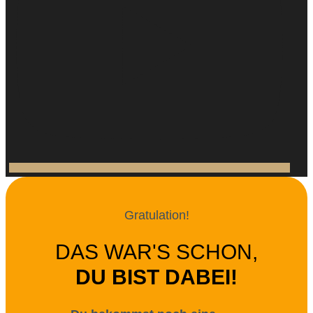
Gratulation!
DAS WAR'S SCHON,
DU BIST DABEI!