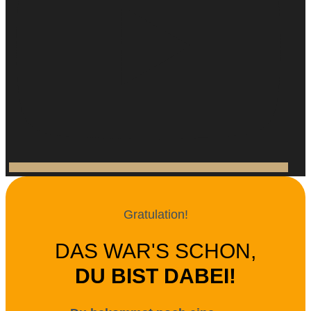
Gratulation!
DAS WAR'S SCHON,
DU BIST DABEI!