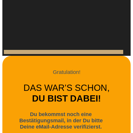
Gratulation!
DAS WAR'S SCHON,
DU BIST DABEI!
Du bekommst noch eine
Bestätigungsmail, in der Du bitte
Deine eMail-Adresse verifizierst.