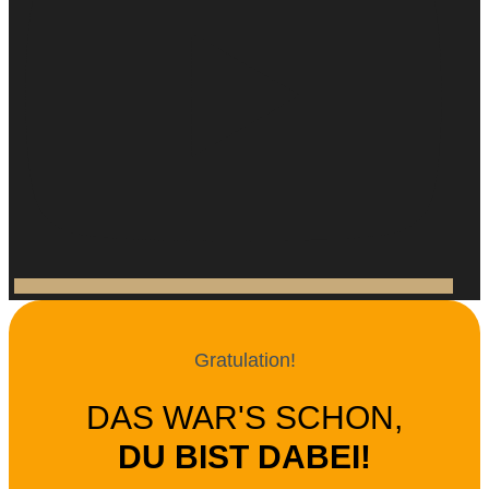
Gratulation!
DAS WAR'S SCHON,
DU BIST DABEI!