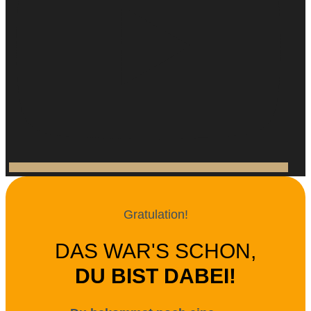
Gratulation!
DAS WAR'S SCHON,
DU BIST DABEI!