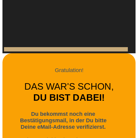
Gratulation!
DAS WAR'S SCHON,
DU BIST DABEI!
Du bekommst noch eine
Bestätigungsmail, in der Du bitte
Deine eMail-Adresse verifizierst.