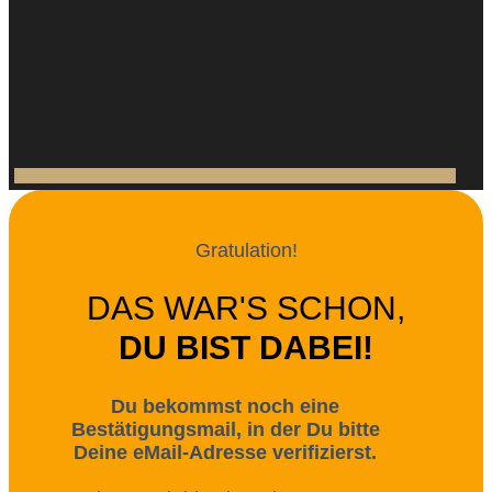
Gratulation!
DAS WAR'S SCHON,
DU BIST DABEI!
Du bekommst noch eine
Bestätigungsmail, in der Du bitte
Deine eMail-Adresse verifizierst.