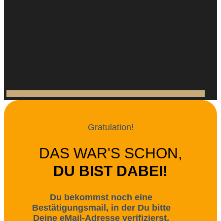
Gratulation!
DAS WAR'S SCHON,
DU BIST DABEI!
Du bekommst noch eine
Bestätigungsmail, in der Du bitte
Deine eMail-Adresse verifizierst.