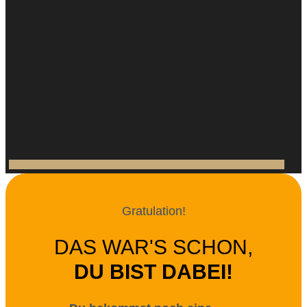
Gratulation!
DAS WAR'S SCHON,
DU BIST DABEI!