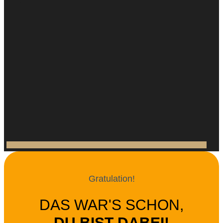
Gratulation!
DAS WAR'S SCHON,
DU BIST DABEI!