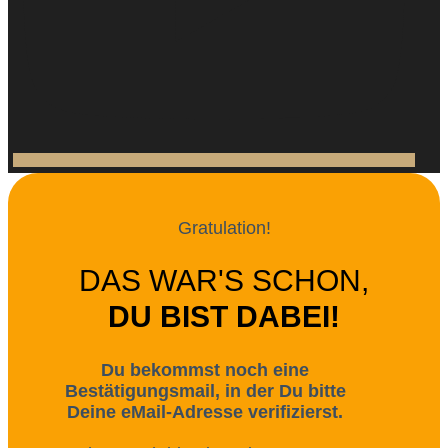
Gratulation!
DAS WAR'S SCHON,
DU BIST DABEI!
Du bekommst noch eine
Bestätigungsmail, in der Du bitte
Deine eMail-Adresse verifizierst.