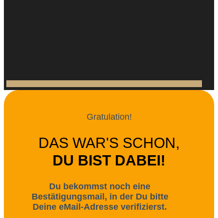
Gratulation!
DAS WAR'S SCHON,
DU BIST DABEI!
Du bekommst noch eine
Bestätigungsmail, in der Du bitte
Deine eMail-Adresse verifizierst.