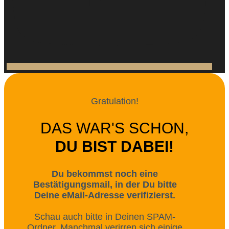
Gratulation!
DAS WAR'S SCHON,
DU BIST DABEI!
Du bekommst noch eine
Bestätigungsmail, in der Du bitte
Deine eMail-Adresse verifizierst.
Schau auch bitte in Deinen SPAM-
Ordner. Manchmal verirren sich einige