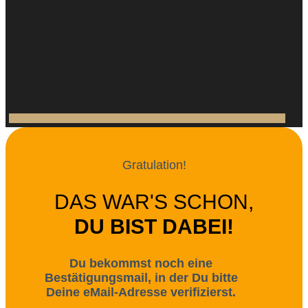
Gratulation!
DAS WAR'S SCHON,
DU BIST DABEI!
Du bekommst noch eine
Bestätigungsmail, in der Du bitte
Deine eMail-Adresse verifizierst.