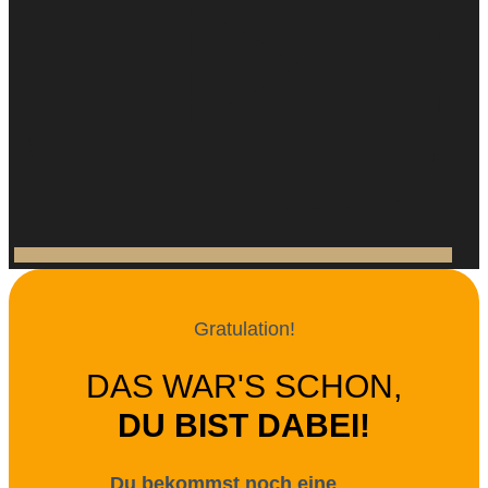
Gratulation!
DAS WAR'S SCHON,
DU BIST DABEI!
Du bekommst noch eine