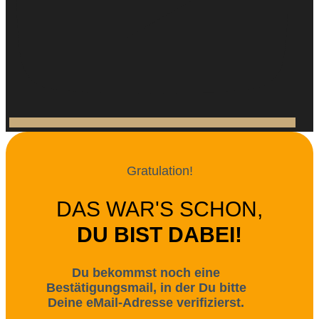
Gratulation!
DAS WAR'S SCHON,
DU BIST DABEI!
Du bekommst noch eine
Bestätigungsmail, in der Du bitte
Deine eMail-Adresse verifizierst.