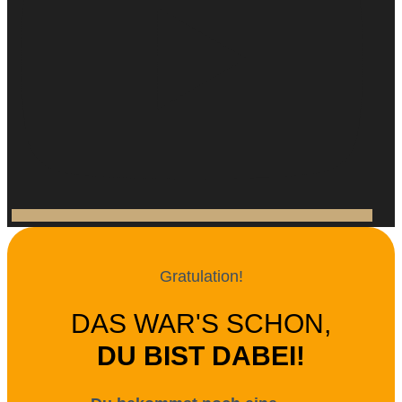
Gratulation!
DAS WAR'S SCHON,
DU BIST DABEI!