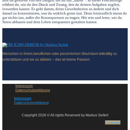
Bist du gestresst von den Dingen, die du tun „musst“? In dieser Podcastfolge
erfährst du, wie du den Druck und Zwang, den du deinen Aufgaben zugibst,
loswerden kannst. Es geht darum, deine Gewohnheiten zu ändern und dich
darauf zu konzentrieren, was du wirklich gerne tust. Denn letztendlich musst du
gar nichts tun, außer die Konsequenzen zu tragen. Hör rein und lerne, wie du
Stress abbauen und dein Leben entspannter gestalten kannst.
Menschen in ihrem beruflichen oder persönlichen Wachstum tatkräftig zu
unterstützen und sie zu stärken – das ist meine Passion.
Impressum
Datenschutzerklärung
Impressum
Datenschutzerklärung
Copyright 2026 © All rights Reserved by Markus Seifert
Instagram