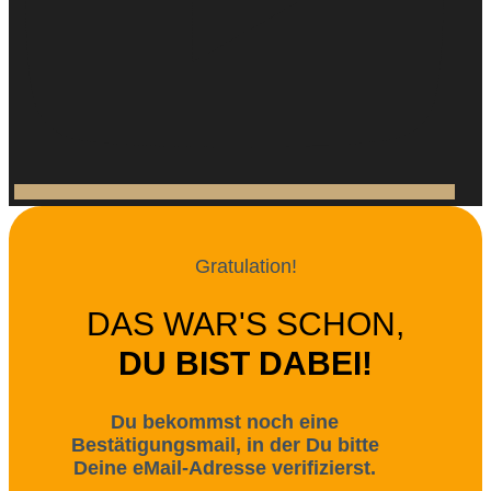
Gratulation!
DAS WAR'S SCHON,
DU BIST DABEI!
Du bekommst noch eine
Bestätigungsmail, in der Du bitte
Deine eMail-Adresse verifizierst.