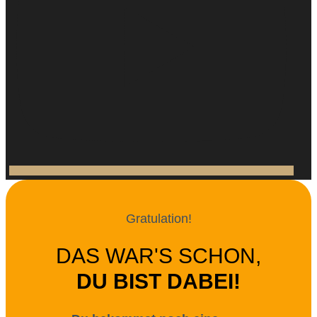
Gratulation!
DAS WAR'S SCHON,
DU BIST DABEI!