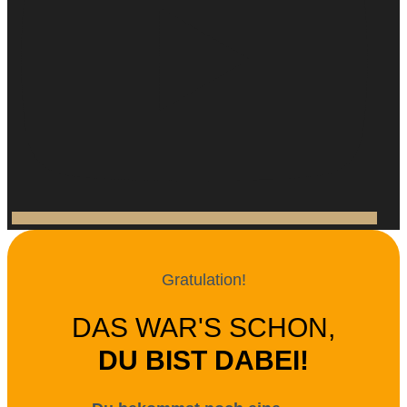
Gratulation!
DAS WAR'S SCHON,
DU BIST DABEI!