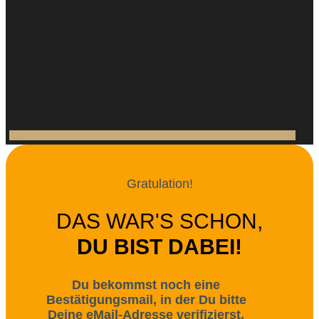
Gratulation!
DAS WAR'S SCHON,
DU BIST DABEI!
Du bekommst noch eine
Bestätigungsmail, in der Du bitte
Deine eMail-Adresse verifizierst.