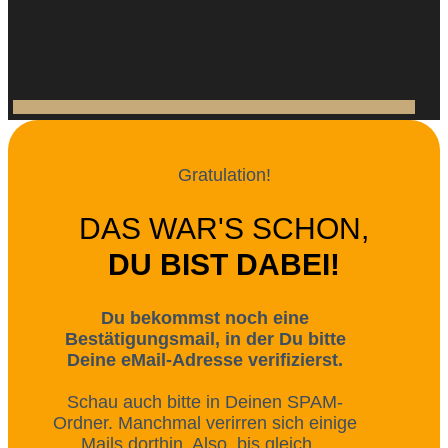
Gratulation!
DAS WAR'S SCHON,
DU BIST DABEI!
Du bekommst noch eine
Bestätigungsmail, in der Du bitte
Deine eMail-Adresse verifizierst.
Schau auch bitte in Deinen SPAM-
Ordner. Manchmal verirren sich einige
Mails dorthin. Also, bis gleich…