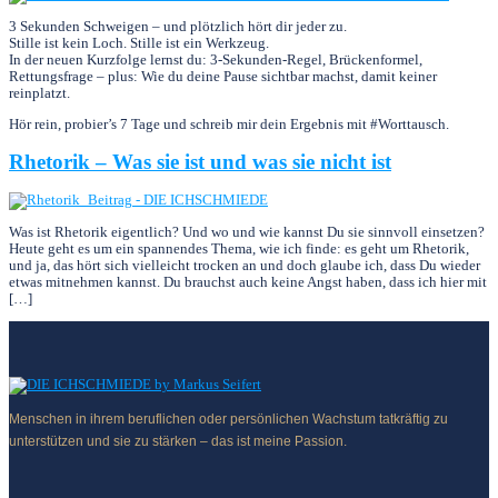
3 Sekunden Schweigen – und plötzlich hört dir jeder zu.
Stille ist kein Loch. Stille ist ein Werkzeug.
In der neuen Kurzfolge lernst du: 3‑Sekunden‑Regel, Brückenformel,
Rettungsfrage – plus: Wie du deine Pause sichtbar machst, damit keiner
reinplatzt.
Hör rein, probier’s 7 Tage und schreib mir dein Ergebnis mit #Worttausch.
Rhetorik – Was sie ist und was sie nicht ist
Was ist Rhetorik eigentlich? Und wo und wie kannst Du sie sinnvoll einsetzen?
Heute geht es um ein spannendes Thema, wie ich finde: es geht um Rhetorik,
und ja, das hört sich viel­leicht trocken an und doch glaube ich, dass Du wieder
etwas mitnehmen kannst. Du brauchst auch keine Angst haben, dass ich hier mit
[…]
Menschen in ihrem beruflichen oder persönlichen Wachstum tatkräftig zu
unterstützen und sie zu stärken – das ist meine Passion.