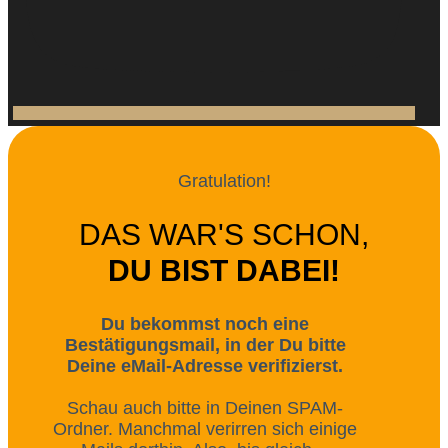
Gratulation!
DAS WAR'S SCHON,
DU BIST DABEI!
Du bekommst noch eine
Bestätigungsmail, in der Du bitte
Deine eMail-Adresse verifizierst.
Schau auch bitte in Deinen SPAM-
Ordner. Manchmal verirren sich einige