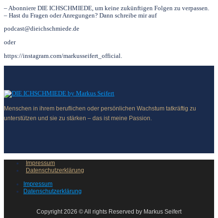
– Abonniere DIE ICHSCHMIEDE, um keine zukünftigen Folgen zu verpassen.
– Hast du Fragen oder Anregungen? Dann schreibe mir auf
podcast@dieichschmiede.de
oder
https://instagram.com/markusseifert_official.
Menschen in ihrem beruflichen oder persönlichen Wachstum tatkräftig zu
unterstützen und sie zu stärken – das ist meine Passion.
Impressum
Datenschutzerklärung
Impressum
Datenschutzerklärung
Copyright 2026 © All rights Reserved by Markus Seifert