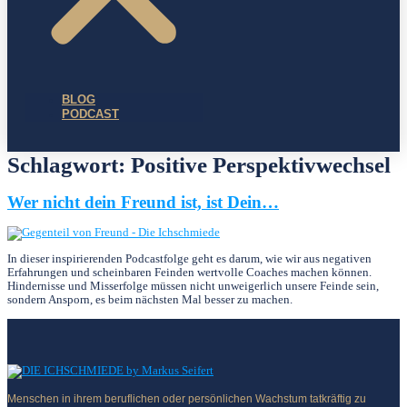
BLOG
PODCAST
Schlagwort:
Positive Perspektivwechsel
Wer nicht dein Freund ist, ist Dein…
In dieser inspirierenden Podcastfolge geht es darum, wie wir aus negativen
Erfahrungen und scheinbaren Feinden wertvolle Coaches machen können.
Hindernisse und Misserfolge müssen nicht unweigerlich unsere Feinde sein,
sondern Ansporn, es beim nächsten Mal besser zu machen.
Menschen in ihrem beruflichen oder persönlichen Wachstum tatkräftig zu