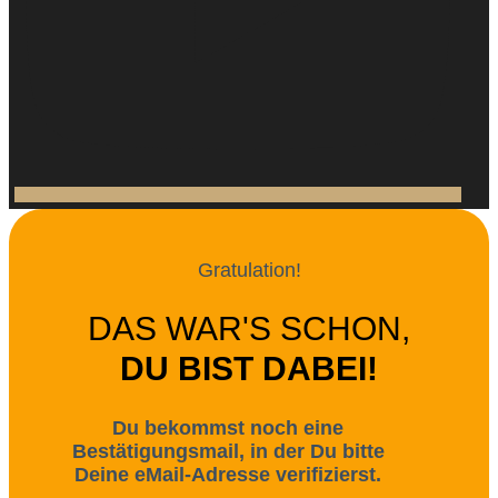
Gratulation!
DAS WAR'S SCHON,
DU BIST DABEI!
Du bekommst noch eine
Bestätigungsmail, in der Du bitte
Deine eMail-Adresse verifizierst.