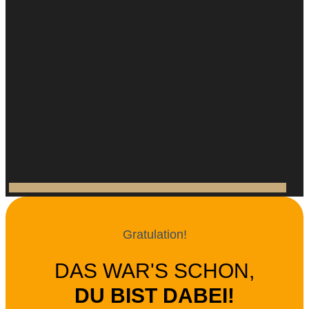
Gratulation!
DAS WAR'S SCHON,
DU BIST DABEI!