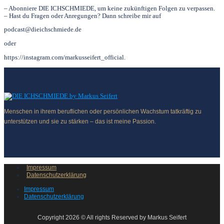
– Abonniere DIE ICHSCHMIEDE, um keine zukünftigen Folgen zu verpassen.
– Hast du Fragen oder Anregungen? Dann schreibe mir auf
podcast@dieichschmiede.de
oder
https://instagram.com/markusseifert_official.
Menschen in ihrem beruflichen oder persönlichen Wachstum tatkräftig zu
unterstützen und sie zu stärken – das ist meine Passion.
Impressum
Datenschutzerklärung
Impressum
Datenschutzerklärung
Copyright 2026 © All rights Reserved by Markus Seifert