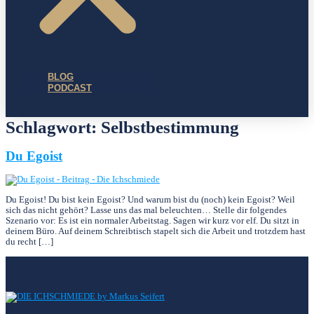
BLOG
PODCAST
Schlagwort:
Selbstbestimmung
Du Egoist
Du Egoist! Du bist kein Egoist? Und warum bist du (noch) kein Egoist? Weil
sich das nicht gehört? Lasse uns das mal beleuchten… Stelle dir folgendes
Szenario vor: Es ist ein normaler Arbeitstag. Sagen wir kurz vor elf. Du sitzt in
deinem Büro. Auf deinem Schreibtisch stapelt sich die Arbeit und trotzdem hast
du recht […]