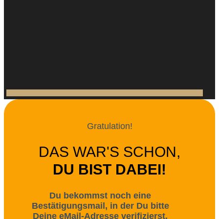
Gratulation!
DAS WAR'S SCHON,
DU BIST DABEI!
Du bekommst noch eine
Bestätigungsmail, in der Du bitte
Deine eMail-Adresse verifizierst.