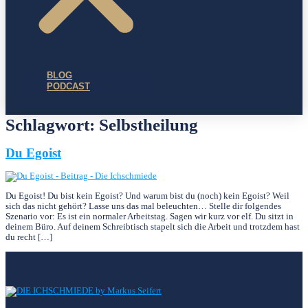
BLOG
PODCAST
Schlagwort:
Selbstheilung
Du Egoist
Du Egoist! Du bist kein Egoist? Und warum bist du (noch) kein Egoist? Weil
sich das nicht gehört? Lasse uns das mal beleuchten… Stelle dir folgendes
Szenario vor: Es ist ein normaler Arbeitstag. Sagen wir kurz vor elf. Du sitzt in
deinem Büro. Auf deinem Schreibtisch stapelt sich die Arbeit und trotzdem hast
du recht […]