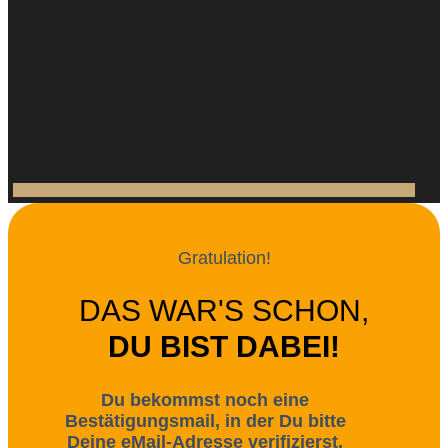
Gratulation!
DAS WAR'S SCHON,
DU BIST DABEI!
Du bekommst noch eine
Bestätigungsmail, in der Du bitte
Deine eMail-Adresse verifizierst.