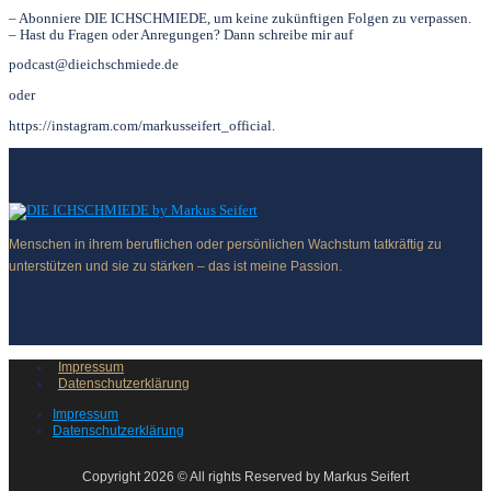
– Abonniere DIE ICHSCHMIEDE, um keine zukünftigen Folgen zu verpassen.
– Hast du Fragen oder Anregungen? Dann schreibe mir auf
podcast@dieichschmiede.de
oder
https://instagram.com/markusseifert_official.
Menschen in ihrem beruflichen oder persönlichen Wachstum tatkräftig zu
unterstützen und sie zu stärken – das ist meine Passion.
Impressum
Datenschutzerklärung
Impressum
Datenschutzerklärung
Copyright 2026 © All rights Reserved by Markus Seifert