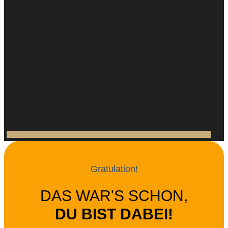
Gratulation!
DAS WAR'S SCHON,
DU BIST DABEI!