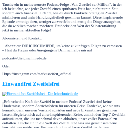
Tauche ein in meine neueste Podcast-Folge „Vom Zweifel zur Million“, in der
ich beleuchte, wie jeder Zweifel einen spürbaren Preis hat, nicht nur in Zeit,
sondern auch finanziell. Erfahre, wie du durch konkrete Strategien Zweifel
minimieren und mehr Handlungsfreiheit gewinnen kannst. Diese inspirierende
Episode ermutigt dazu, weniger zu zweifeln und mutig die Dinge anzugehen,
die du wirklich machen möchtest. Entdecke den Wert der Selbstentfaltung –
jetzt in meiner aktuellen Folge!
Abonnieren und Kontakt:
– Abonniere DIE ICHSCHMIEDE, um keine zukünftigen Folgen zu verpassen.
– Hast du Fragen oder Anregungen? Dann schreibe mir auf
podcast@dieichschmiede.de
Oder
Https://instagram.com/markusseifert_official.
Einwandfrei Zweifelsfrei
„Erforsche die Kraft der Zweifel in meinem Podcast! Zweifel sind keine
Hindernisse, sondern Antriebsfedern für unseren Geist. Entdecke, wie sie uns
herausfordern, unseren Verstand schärfen und neue Erkenntnisse gewinnen
lassen. Begleite mich auf einer inspirierenden Reise, um mit den Top 7 Zweifeln
aufzuräumen, die uns manchmal davon abhalten, unser volles Potenzial zu
entfalten. Tauche ein in die Welt der Zweifel und lass uns gemeinsam neue
Perspektiven entdecken. Wachse mit mir und lasse Zweifel zu deinem