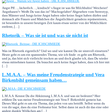
Angst Pff…, lächerlich…, kindisch! »Angst ist was für Milchbubis! Weicheier!
Angsthasen!« Weißt Du was das ist? Machogelaber! Abgesehen vom Stereotyp,
dass Männer und Jungs keine Angst haben oder keine Angst haben dürfen und
demnach alle Frauen und Mädchen die Ängstlichkeit geradezu repräsentieren,
ist besonders in unserer heutigen Zeit kaum etwas weiter von der Wirklichkeit
entfernt, […]
Rhetorik – Was sie ist und was sie nicht ist
Was ist Rhetorik eigentlich? Und wo und wie kannst Du sie sinnvoll einsetzen?
Heute geht es um ein spannendes Thema, wie ich finde: es geht um Rhetorik,
und ja, das hört sich viel­leicht trocken an und doch glaube ich, dass Du wieder
etwas mitnehmen kannst. Du brauchst auch keine Angst haben, dass ich hier mit
[…]
L.M.A.A. – Was meine Freudenstrategie und Vera
Birkenbihl gemeinsam haben…
L.M.A.A. Kennst Du die Abkürzung L.M.A.A. und was sie bedeutet? Hier
erfährst Du was meine Freudenstrategie mit Vera F. Birkenbihl gemein hat.
Dieses Mal geht es um ein Thema, das jeden von uns betrifft. Selbst wenn du
von dir sagst, dass du eine Frohnatur bist. Selbst dann ist auch dir das eine oder
andere dunkle Wölkchen am […]