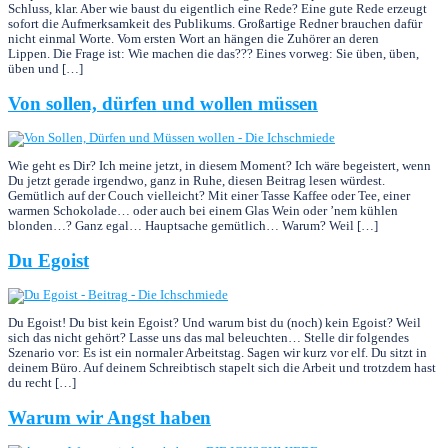
Schluss, klar. Aber wie baust du eigentlich eine Rede? Eine gute Rede erzeugt
sofort die Aufmerksamkeit des Publikums. Großartige Redner brauchen dafür
nicht einmal Worte. Vom ersten Wort an hängen die Zuhörer an deren
Lippen. Die Frage ist: Wie machen die das??? Eines vorweg: Sie üben, üben,
üben und […]
Von sollen, dürfen und wollen müssen
Wie geht es Dir? Ich meine jetzt, in diesem Moment? Ich wäre begeistert, wenn
Du jetzt gerade irgendwo, ganz in Ruhe, diesen Beitrag lesen würdest.
Gemütlich auf der Couch vielleicht? Mit einer Tasse Kaffee oder Tee, einer
warmen Schokolade… oder auch bei einem Glas Wein oder ’nem kühlen
blonden…? Ganz egal… Hauptsache gemütlich… Warum? Weil […]
Du Egoist
Du Egoist! Du bist kein Egoist? Und warum bist du (noch) kein Egoist? Weil
sich das nicht gehört? Lasse uns das mal beleuchten… Stelle dir folgendes
Szenario vor: Es ist ein normaler Arbeitstag. Sagen wir kurz vor elf. Du sitzt in
deinem Büro. Auf deinem Schreibtisch stapelt sich die Arbeit und trotzdem hast
du recht […]
Warum wir Angst haben